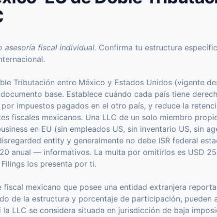
C
 asesoría fiscal individual.
Confirma tu estructura específi
nternacional.
oble Tributación entre México y Estados Unidos (vigente d
l documento base. Establece cuándo cada país tiene derech
l por impuestos pagados en el otro país, y reduce la reten
entes fiscales mexicanos. Una LLC de un solo miembro prop
business en EU (sin empleados US, sin inventario US, sin a
disregarded entity y generalmente no debe ISR federal est
0 anual — informativos. La multa por omitirlos es USD 25,
ilings los presenta por ti.
e fiscal mexicano que posee una entidad extranjera reporta
do de la estructura y porcentaje de participación, pueden 
i la LLC se considera situada en jurisdicción de baja impos