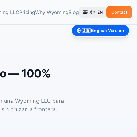
ing LLC
Pricing
Why Wyoming
Blog
🇺🇸
EN
Contact
🇬🇧
English Version
co — 100%
an una Wyoming LLC para
in cruzar la frontera.