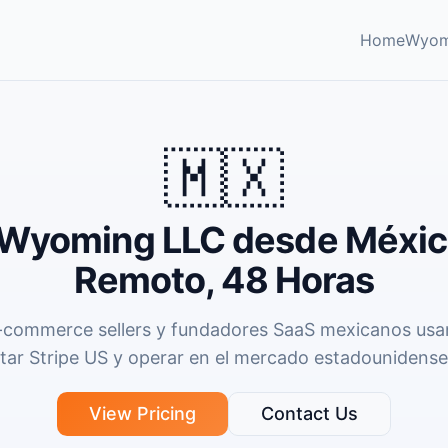
Home
Wyom
🇲🇽
 Wyoming LLC desde Méxi
Remoto, 48 Horas
 e-commerce sellers y fundadores SaaS mexicanos us
tar Stripe US y operar en el mercado estadounidense s
View Pricing
Contact Us