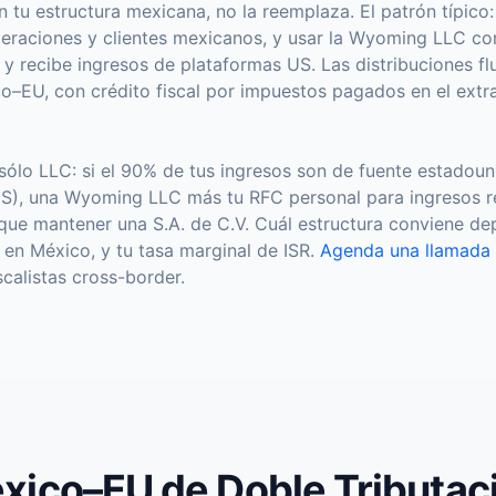
tu estructura mexicana, no la reemplaza. El patrón típico:
peraciones y clientes mexicanos, y usar la Wyoming LLC co
y recibe ingresos de plataformas US. Las distribuciones flu
–EU, con crédito fiscal por impuestos pagados en el extra
ólo LLC: si el 90% de tus ingresos son de fuente estadouni
US), una Wyoming LLC más tu RFC personal para ingresos r
que mantener una S.A. de C.V. Cuál estructura conviene d
r en México, y tu tasa marginal de ISR.
Agenda una llamada 
calistas cross-border.
xico–EU de Doble Tributaci