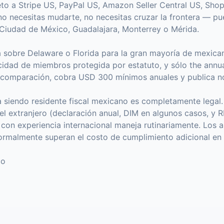
to a Stripe US, PayPal US, Amazon Seller Central US, Sho
 no necesitas mudarte, no necesitas cruzar la frontera — p
iudad de México, Guadalajara, Monterrey o Mérida.
 sobre Delaware o Florida para la gran mayoría de mexicano
vacidad de miembros protegida por estatuto, y sólo the annua
 comparación, cobra USD 300 mínimos anuales y publica no
a siendo residente fiscal mexicano es completamente legal.
el extranjero (declaración anual, DIM en algunos casos, y RE
con experiencia internacional maneja rutinariamente. Los 
rmalmente superan el costo de cumplimiento adicional en 
co