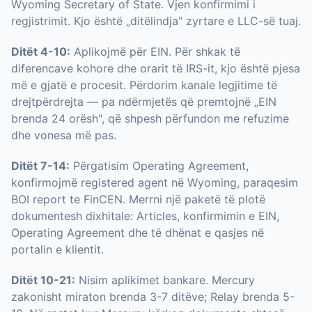
Wyoming Secretary of State. Vjen konfirmimi i
regjistrimit. Kjo është „ditëlindja" zyrtare e LLC-së tuaj.
Ditët 4-10:
Aplikojmë për EIN. Për shkak të
diferencave kohore dhe orarit të IRS-it, kjo është pjesa
më e gjatë e procesit. Përdorim kanale legjitime të
drejtpërdrejta — pa ndërmjetës që premtojnë „EIN
brenda 24 orësh", që shpesh përfundon me refuzime
dhe vonesa më pas.
Ditët 7-14:
Përgatisim Operating Agreement,
konfirmojmë registered agent në Wyoming, paraqesim
BOI report te FinCEN. Merrni një paketë të plotë
dokumentesh dixhitale: Articles, konfirmimin e EIN,
Operating Agreement dhe të dhënat e qasjes në
portalin e klientit.
Ditët 10-21:
Nisim aplikimet bankare. Mercury
zakonisht miraton brenda 3-7 ditëve; Relay brenda 5-