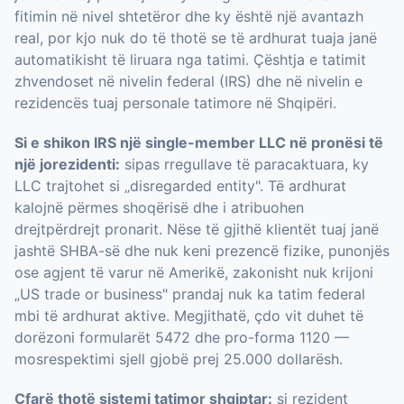
fitimin në nivel shtetëror dhe ky është një avantazh
real, por kjo nuk do të thotë se të ardhurat tuaja janë
automatikisht të liruara nga tatimi. Çështja e tatimit
zhvendoset në nivelin federal (IRS) dhe në nivelin e
rezidencës tuaj personale tatimore në Shqipëri.
Si e shikon IRS një single-member LLC në pronësi të
një jorezidenti:
sipas rregullave të paracaktuara, ky
LLC trajtohet si „disregarded entity". Të ardhurat
kalojnë përmes shoqërisë dhe i atribuohen
drejtpërdrejt pronarit. Nëse të gjithë klientët tuaj janë
jashtë SHBA-së dhe nuk keni prezencë fizike, punonjës
ose agjent të varur në Amerikë, zakonisht nuk krijoni
„US trade or business" prandaj nuk ka tatim federal
mbi të ardhurat aktive. Megjithatë, çdo vit duhet të
dorëzoni formularët 5472 dhe pro-forma 1120 —
mosrespektimi sjell gjobë prej 25.000 dollarësh.
Çfarë thotë sistemi tatimor shqiptar:
si rezident