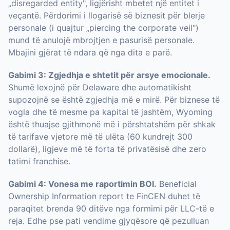
„disregarded entity", ligjërisht mbetet një entitet i
veçantë. Përdorimi i llogarisë së biznesit për blerje
personale (i quajtur „piercing the corporate veil")
mund të anulojë mbrojtjen e pasurisë personale.
Mbajini gjërat të ndara që nga dita e parë.
Gabimi 3: Zgjedhja e shtetit për arsye emocionale.
Shumë lexojnë për Delaware dhe automatikisht
supozojnë se është zgjedhja më e mirë. Për biznese të
vogla dhe të mesme pa kapital të jashtëm, Wyoming
është thuajse gjithmonë më i përshtatshëm për shkak
të tarifave vjetore më të ulëta (60 kundrejt 300
dollarë), ligjeve më të forta të privatësisë dhe zero
tatimi franchise.
Gabimi 4: Vonesa me raportimin BOI.
Beneficial
Ownership Information report te FinCEN duhet të
paraqitet brenda 90 ditëve nga formimi për LLC-të e
reja. Edhe pse pati vendime gjyqësore që pezulluan