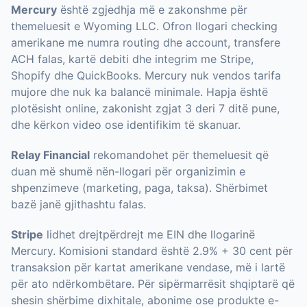
Mercury
është zgjedhja më e zakonshme për
themeluesit e Wyoming LLC. Ofron llogari checking
amerikane me numra routing dhe account, transfere
ACH falas, kartë debiti dhe integrim me Stripe,
Shopify dhe QuickBooks. Mercury nuk vendos tarifa
mujore dhe nuk ka balancë minimale. Hapja është
plotësisht online, zakonisht zgjat 3 deri 7 ditë pune,
dhe kërkon video ose identifikim të skanuar.
Relay Financial
rekomandohet për themeluesit që
duan më shumë nën-llogari për organizimin e
shpenzimeve (marketing, paga, taksa). Shërbimet
bazë janë gjithashtu falas.
Stripe
lidhet drejtpërdrejt me EIN dhe llogarinë
Mercury. Komisioni standard është 2.9% + 30 cent për
transaksion për kartat amerikane vendase, më i lartë
për ato ndërkombëtare. Për sipërmarrësit shqiptarë që
shesin shërbime dixhitale, abonime ose produkte e-