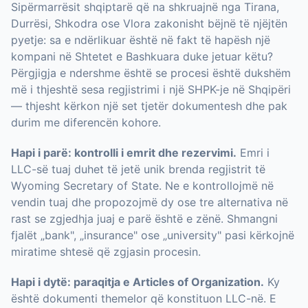
Sipërmarrësit shqiptarë që na shkruajnë nga Tirana,
Durrësi, Shkodra ose Vlora zakonisht bëjnë të njëjtën
pyetje: sa e ndërlikuar është në fakt të hapësh një
kompani në Shtetet e Bashkuara duke jetuar këtu?
Përgjigja e ndershme është se procesi është dukshëm
më i thjeshtë sesa regjistrimi i një SHPK-je në Shqipëri
— thjesht kërkon një set tjetër dokumentesh dhe pak
durim me diferencën kohore.
Hapi i parë: kontrolli i emrit dhe rezervimi.
Emri i
LLC-së tuaj duhet të jetë unik brenda regjistrit të
Wyoming Secretary of State. Ne e kontrollojmë në
vendin tuaj dhe propozojmë dy ose tre alternativa në
rast se zgjedhja juaj e parë është e zënë. Shmangni
fjalët „bank", „insurance" ose „university" pasi kërkojnë
miratime shtesë që zgjasin procesin.
Hapi i dytë: paraqitja e Articles of Organization.
Ky
është dokumenti themelor që konstituon LLC-në. E