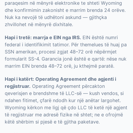
paraqesim në mënyrë elektronike te shteti Wyoming
dhe konfirmimin zakonisht e marrim brenda 24 orëve.
Nuk ka nevojë të udhëtoni askund — gjithçka
zhvillohet në mënyrë dixhitale.
Hapi i tretë: marrja e EIN nga IRS.
EIN është numri
federal i identifikimit tatimor. Për themelues të huaj pa
SSN amerikan, procesi zgjat 48–72 orë nëpërmjet
formularit SS-4. Garancia jonë është e qartë: nëse nuk
marrim EIN brenda 48–72 orë, ju kthejmë paratë.
Hapi i katërt: Operating Agreement dhe agjenti i
regjistruar.
Operating Agreement përcakton
qeverisjen e brendshme të LLC-së — kush vendos, si
ndahen fitimet, çfarë ndodh kur një anëtar largohet.
Wyoming kërkon me ligj që çdo LLC të ketë një agjent
të regjistruar me adresë fizike në shtet; ne e ofrojmë
këtë shërbim si pjesë e të gjitha paketave.