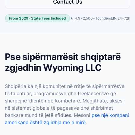
Contact Us
From $529 · State Fees Included
★ 4.9 · 2,500+ founders
EIN 24–72h
Pse sipërmarrësit shqiptarë
zgjedhin Wyoming LLC
Shqipëria ka një komunitet në rritje të sipërmarrësve
të talentuar, programuesve dhe freelancerëve që
shërbejnë klientë ndërkombëtarë. Megjithatë, aksesi
në sistemet globale të pagesave dhe shërbimet
bankare mund të jetë sfidues. Mësoni
pse një kompani
amerikane është zgjidhja më e mirë
.