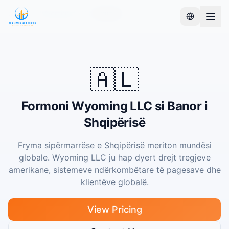
Kreu
Wyoming LLC
Shqipëri
🇦🇱
Formoni Wyoming LLC si Banor i
Shqipërisë
Fryma sipërmarrëse e Shqipërisë meriton mundësi
globale. Wyoming LLC ju hap dyert drejt tregjeve
amerikane, sistemeve ndërkombëtare të pagesave dhe
klientëve globalë.
View Pricing