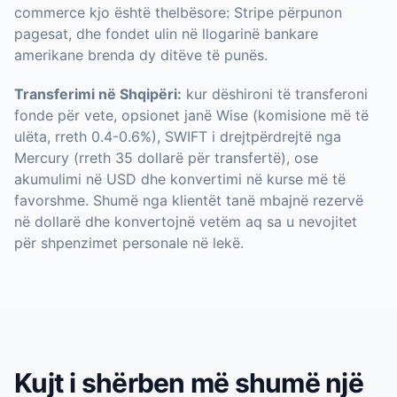
commerce kjo është thelbësore: Stripe përpunon
pagesat, dhe fondet ulin në llogarinë bankare
amerikane brenda dy ditëve të punës.
Transferimi në Shqipëri:
kur dëshironi të transferoni
fonde për vete, opsionet janë Wise (komisione më të
ulëta, rreth 0.4-0.6%), SWIFT i drejtpërdrejtë nga
Mercury (rreth 35 dollarë për transfertë), ose
akumulimi në USD dhe konvertimi në kurse më të
favorshme. Shumë nga klientët tanë mbajnë rezervë
në dollarë dhe konvertojnë vetëm aq sa u nevojitet
për shpenzimet personale në lekë.
Kujt i shërben më shumë një