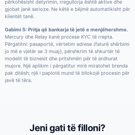
përkohësisht detyrimin, rregullorja është aktive dhe
gjobat janë serioze. Ne këtë e bëjmë automatikisht për
klientët tanë.
Gabimi 5: Pritja që bankarja të jetë e menjëhershme.
Mercury dhe Relay kanë procese KYC të rrepta.
Përgatitni: pasaportë, vërtetim adrese (faturë shërbimi
jo më e vjetër se 3 muaj), përshkrim të shkurtër të
modelit të biznesit dhe pritshmëri për të ardhurat
mujore. Një aplikim i përgatitur mirë miratohet brenda
pak ditësh; një i paplotë mund të bllokojë procesin për
javë të tëra.
Jeni gati të filloni?