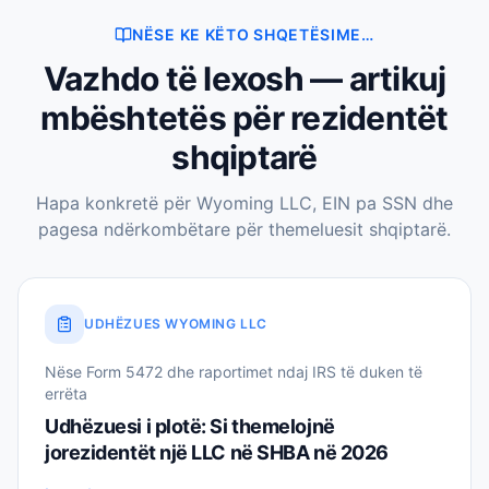
NËSE KE KËTO SHQETËSIME…
Vazhdo të lexosh — artikuj
mbështetës për rezidentët
shqiptarë
Hapa konkretë për Wyoming LLC, EIN pa SSN dhe
pagesa ndërkombëtare për themeluesit shqiptarë.
UDHËZUES WYOMING LLC
Nëse Form 5472 dhe raportimet ndaj IRS të duken të
errëta
Udhëzuesi i plotë: Si themelojnë
jorezidentët një LLC në SHBA në 2026