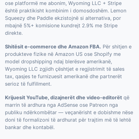
ose platformë me abonim, Wyoming LLC + Stripe
është praktikisht kombinim i domosdoshëm. Lemon
Squeezy dhe Paddle ekzistojnë si alternativa, por
mbajnë 5%+ komisione kundrejt 2.9% me Stripe
direkte.
Shitësit e-commerce dhe Amazon FBA.
Për shitjen e
produkteve fizike në Amazon US ose Shopify me
model dropshipping ndaj blerësve amerikanë,
Wyoming LLC zgjidh çështjet e regjistrimit të sales
tax, qasjes te furnizuesit amerikanë dhe partnerët
serioz të fulfillment.
Krijuesit YouTube, dizajnerët dhe video-editorët
që
marrin të ardhura nga AdSense ose Patreon nga
publiku ndërkombëtar — veçanërisht e dobishme nëse
doni të formalizoni të ardhurat për trajtim më të lehtë
bankar dhe kontabël.