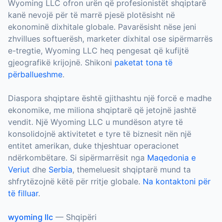
Wyoming LLC ofron urën që profesionistët shqiptarë
kanë nevojë për të marrë pjesë plotësisht në
ekonominë dixhitale globale. Pavarësisht nëse jeni
zhvillues softuerësh, marketer dixhital ose sipërmarrës
e-tregtie, Wyoming LLC heq pengesat që kufijtë
gjeografikë krijojnë. Shikoni
paketat tona të
përballueshme
.
Diaspora shqiptare është gjithashtu një forcë e madhe
ekonomike, me miliona shqiptarë që jetojnë jashtë
vendit. Një Wyoming LLC u mundëson atyre të
konsolidojnë aktivitetet e tyre të biznesit nën një
entitet amerikan, duke thjeshtuar operacionet
ndërkombëtare. Si sipërmarrësit nga
Maqedonia e
Veriut
dhe
Serbia
, themeluesit shqiptarë mund ta
shfrytëzojnë këtë për rritje globale.
Na kontaktoni për
të filluar
.
wyoming llc
—
Shqipëri