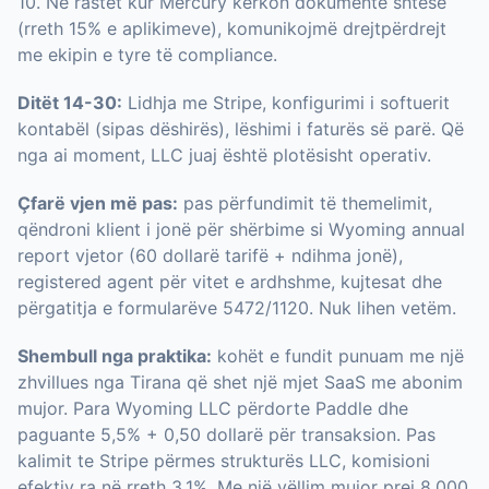
10. Në rastet kur Mercury kërkon dokumente shtesë
(rreth 15% e aplikimeve), komunikojmë drejtpërdrejt
me ekipin e tyre të compliance.
Ditët 14-30:
Lidhja me Stripe, konfigurimi i softuerit
kontabël (sipas dëshirës), lëshimi i faturës së parë. Që
nga ai moment, LLC juaj është plotësisht operativ.
Çfarë vjen më pas:
pas përfundimit të themelimit,
qëndroni klient i jonë për shërbime si Wyoming annual
report vjetor (60 dollarë tarifë + ndihma jonë),
registered agent për vitet e ardhshme, kujtesat dhe
përgatitja e formularëve 5472/1120. Nuk lihen vetëm.
Shembull nga praktika:
kohët e fundit punuam me një
zhvillues nga Tirana që shet një mjet SaaS me abonim
mujor. Para Wyoming LLC përdorte Paddle dhe
paguante 5,5% + 0,50 dollarë për transaksion. Pas
kalimit te Stripe përmes strukturës LLC, komisioni
efektiv ra në rreth 3,1%. Me një vëllim mujor prej 8.000