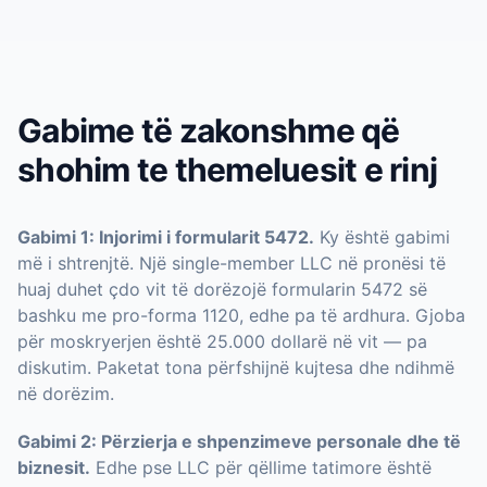
Gabime të zakonshme që
shohim te themeluesit e rinj
Gabimi 1: Injorimi i formularit 5472.
Ky është gabimi
më i shtrenjtë. Një single-member LLC në pronësi të
huaj duhet çdo vit të dorëzojë formularin 5472 së
bashku me pro-forma 1120, edhe pa të ardhura. Gjoba
për moskryerjen është 25.000 dollarë në vit — pa
diskutim. Paketat tona përfshijnë kujtesa dhe ndihmë
në dorëzim.
Gabimi 2: Përzierja e shpenzimeve personale dhe të
biznesit.
Edhe pse LLC për qëllime tatimore është