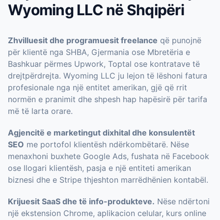
Wyoming LLC në Shqipëri
Zhvilluesit dhe programuesit freelance
që punojnë
për klientë nga SHBA, Gjermania ose Mbretëria e
Bashkuar përmes Upwork, Toptal ose kontratave të
drejtpërdrejta. Wyoming LLC ju lejon të lëshoni fatura
profesionale nga një entitet amerikan, gjë që rrit
normën e pranimit dhe shpesh hap hapësirë për tarifa
më të larta orare.
Agjencitë e marketingut dixhital dhe konsulentët
SEO
me portofol klientësh ndërkombëtarë. Nëse
menaxhoni buxhete Google Ads, fushata në Facebook
ose llogari klientësh, pasja e një entiteti amerikan
biznesi dhe e Stripe thjeshton marrëdhënien kontabël.
Krijuesit SaaS dhe të info-produkteve.
Nëse ndërtoni
një ekstension Chrome, aplikacion celular, kurs online