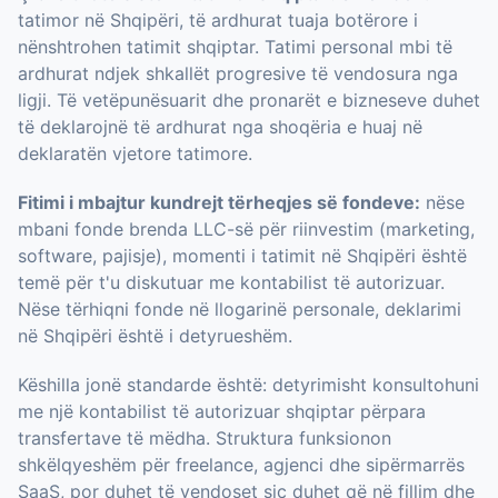
tatimor në Shqipëri, të ardhurat tuaja botërore i
nënshtrohen tatimit shqiptar. Tatimi personal mbi të
ardhurat ndjek shkallët progresive të vendosura nga
ligji. Të vetëpunësuarit dhe pronarët e bizneseve duhet
të deklarojnë të ardhurat nga shoqëria e huaj në
deklaratën vjetore tatimore.
Fitimi i mbajtur kundrejt tërheqjes së fondeve:
nëse
mbani fonde brenda LLC-së për riinvestim (marketing,
software, pajisje), momenti i tatimit në Shqipëri është
temë për t'u diskutuar me kontabilist të autorizuar.
Nëse tërhiqni fonde në llogarinë personale, deklarimi
në Shqipëri është i detyrueshëm.
Këshilla jonë standarde është: detyrimisht konsultohuni
me një kontabilist të autorizuar shqiptar përpara
transfertave të mëdha. Struktura funksionon
shkëlqyeshëm për freelance, agjenci dhe sipërmarrës
SaaS, por duhet të vendoset siç duhet që në fillim dhe