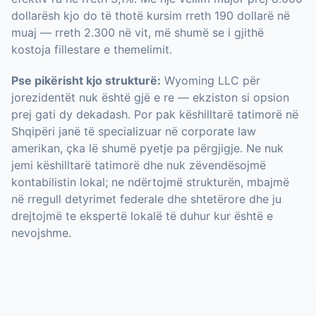
dollarësh kjo do të thotë kursim rreth 190 dollarë në
muaj — rreth 2.300 në vit, më shumë se i gjithë
kostoja fillestare e themelimit.
Pse pikërisht kjo strukturë:
Wyoming LLC për
jorezidentët nuk është gjë e re — ekziston si opsion
prej gati dy dekadash. Por pak këshilltarë tatimorë në
Shqipëri janë të specializuar në corporate law
amerikan, çka lë shumë pyetje pa përgjigje. Ne nuk
jemi këshilltarë tatimorë dhe nuk zëvendësojmë
kontabilistin lokal; ne ndërtojmë strukturën, mbajmë
në rregull detyrimet federale dhe shtetërore dhe ju
drejtojmë te ekspertë lokalë të duhur kur është e
nevojshme.