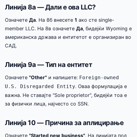
Линија 8а — Дали е ова LLC?
Означете
Да
. На 8б внесете
1
ако сте single-
member LLC. На 8в означете
Да
, бидејќи Wyoming е
американска држава и ентитетот е организиран во
САД.
Линија 9а — Тип на ентитет
Означете
"Other"
и напишете:
Foreign-owned
. Оваа формулација е
U.S. Disregarded Entity
важна. Не ставајте "Sole proprietor", бидејќи тоа е
за физички лица, најчесто со SSN.
Линија 10 — Причина за аплицирање
Означете
"Started new business"
. На линијата под