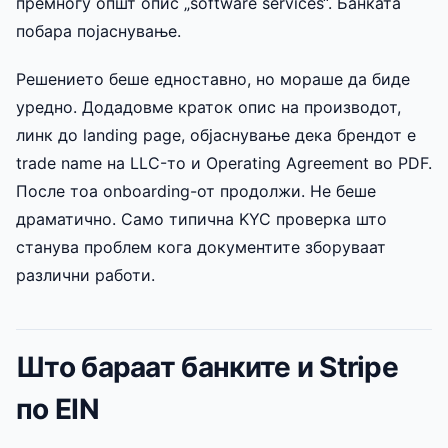
премногу општ опис „software services“. Банката
побара појаснување.
Решението беше едноставно, но мораше да биде
уредно. Додадовме краток опис на производот,
линк до landing page, објаснување дека брендот е
trade name на LLC-то и Operating Agreement во PDF.
После тоа onboarding-от продолжи. Не беше
драматично. Само типична KYC проверка што
станува проблем кога документите зборуваат
различни работи.
Што бараат банките и Stripe
по EIN