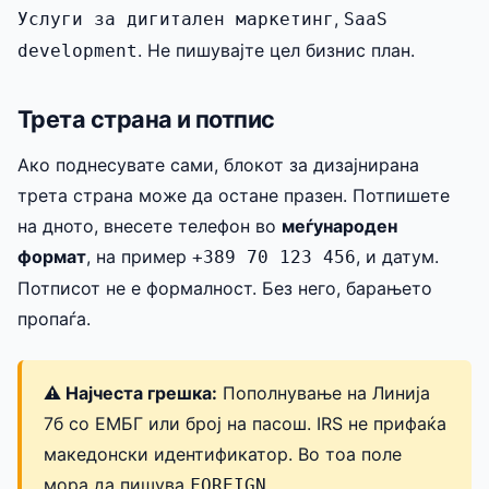
,
Услуги за дигитален маркетинг
SaaS
. Не пишувајте цел бизнис план.
development
Трета страна и потпис
Ако поднесувате сами, блокот за дизајнирана
трета страна може да остане празен. Потпишете
на дното, внесете телефон во
меѓународен
формат
, на пример
, и датум.
+389 70 123 456
Потписот не е формалност. Без него, барањето
пропаѓа.
⚠️ Најчеста грешка:
Пополнување на Линија
7б со ЕМБГ или број на пасош. IRS не прифаќа
македонски идентификатор. Во тоа поле
мора да пишува
.
FOREIGN