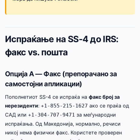
Испраќање на SS-4 до IRS:
факс vs. пошта
Опција А — Факс (препорачано за
самостојни апликации)
Пополнетиот SS-4 се испраќа на
факс број за
нерезиденти
:
ако се праќа од
+1-855-215-1627
САД или
за меѓународни
+1-304-707-9471
испраќања. Од Македонија, нормално, речиси
никој нема физички факс. Користете проверен