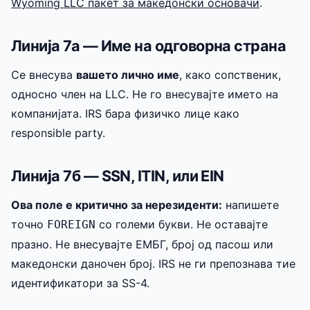
Wyoming LLC пакет за македонски основачи
.
Линија 7а — Име на одговорна страна
Се внесува
вашето лично име
, како сопственик,
односно член на LLC. Не го внесувајте името на
компанијата. IRS бара физичко лице како
responsible party.
Линија 7б — SSN, ITIN, или EIN
Ова поле е критично за нерезиденти:
напишете
точно
со големи букви. Не оставајте
FOREIGN
празно. Не внесувајте ЕМБГ, број од пасош или
македонски даночен број. IRS не ги препознава тие
идентификатори за SS-4.