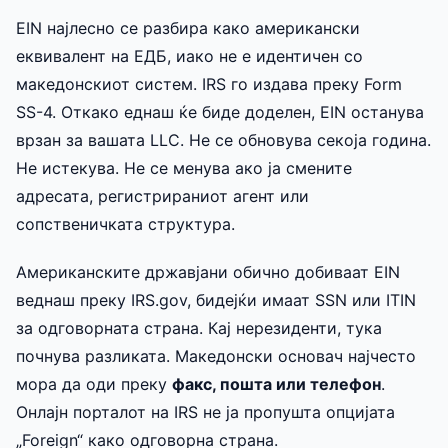
EIN најлесно се разбира како американски
еквивалент на ЕДБ, иако не е идентичен со
македонскиот систем. IRS го издава преку Form
SS-4. Откако еднаш ќе биде доделен, EIN останува
врзан за вашата LLC. Не се обновува секоја година.
Не истекува. Не се менува ако ја смените
адресата, регистрираниот агент или
сопственичката структура.
Американските државјани обично добиваат EIN
веднаш преку IRS.gov, бидејќи имаат SSN или ITIN
за одговорната страна. Кај нерезиденти, тука
почнува разликата. Македонски основач најчесто
мора да оди преку
факс, пошта или телефон
.
Онлајн порталот на IRS не ја пропушта опцијата
„Foreign“ како одговорна страна.