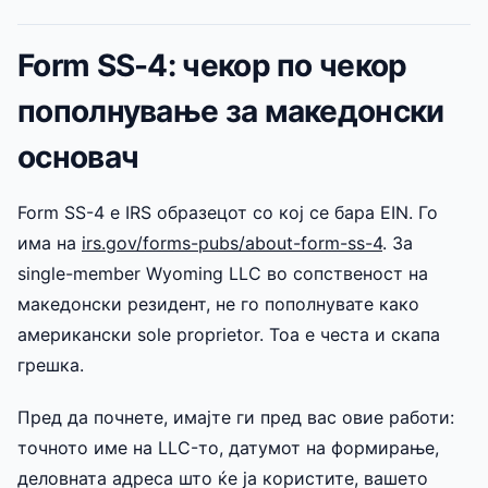
Form SS-4: чекор по чекор
пополнување за македонски
основач
Form SS-4 е IRS образецот со кој се бара EIN. Го
има на
irs.gov/forms-pubs/about-form-ss-4
. За
single-member Wyoming LLC во сопственост на
македонски резидент, не го пополнувате како
американски sole proprietor. Тоа е честа и скапа
грешка.
Пред да почнете, имајте ги пред вас овие работи:
точното име на LLC-то, датумот на формирање,
деловната адреса што ќе ја користите, вашето