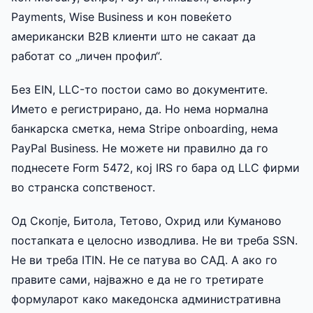
Payments, Wise Business и кон повеќето
американски B2B клиенти што не сакаат да
работат со „личен профил“.
Без EIN, LLC-то постои само во документите.
Името е регистрирано, да. Но нема нормална
банкарска сметка, нема Stripe onboarding, нема
PayPal Business. Не можете ни правилно да го
поднесете Form 5472, кој IRS го бара од LLC фирми
во странска сопственост.
Од Скопје, Битола, Тетово, Охрид или Куманово
постапката е целосно изводлива. Не ви треба SSN.
Не ви треба ITIN. Не се патува во САД. А ако го
правите сами, најважно е да не го третирате
формуларот како македонска административна