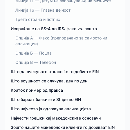
Линија 11 — Датум на започнување на бизнисот
Линија 16 — Главна дејност
Трета страна и потпис
Испраќање на SS-4 до IRS: факс vs. пошта
Опција А — Факс (препорачано за самостојни
апликации)
Опција Б — Пошта
Опција В — Телефон
Што да очекувате откако ќе го добиете EIN
Што всушност се случува, ден по ден
Краток пример од пракса
Што бараат банките и Stripe по EIN
Што најчесто ја одложува апликацијата
Најчести грешки кај македонските основачи
Зошто нашите македонски клиенти го добиваат EIN