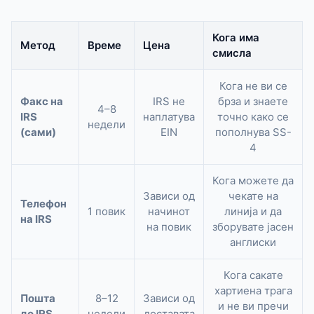
Кога има
Метод
Време
Цена
смисла
Кога не ви се
Факс на
IRS не
брза и знаете
4–8
IRS
наплатува
точно како се
недели
(сами)
EIN
пополнува SS-
4
Кога можете да
Зависи од
чекате на
Телефон
1 повик
начинот
линија и да
на IRS
на повик
зборувате јасен
англиски
Кога сакате
хартиена трага
Пошта
8–12
Зависи од
и не ви пречи
до IRS
недели
доставата