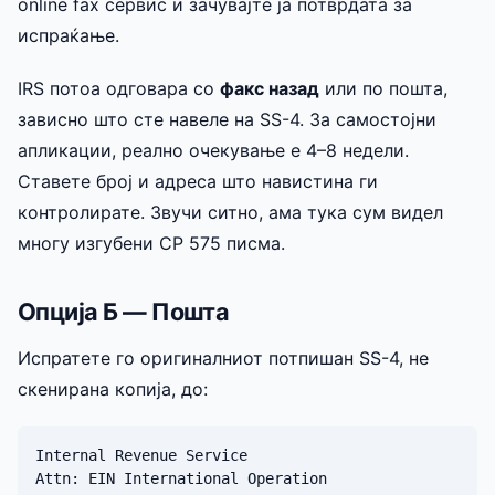
online fax сервис и зачувајте ја потврдата за
испраќање.
IRS потоа одговара со
факс назад
или по пошта,
зависно што сте навеле на SS-4. За самостојни
апликации, реално очекување е 4–8 недели.
Ставете број и адреса што навистина ги
контролирате. Звучи ситно, ама тука сум видел
многу изгубени CP 575 писма.
Опција Б — Пошта
Испратете го оригиналниот потпишан SS-4, не
скенирана копија, до:
Internal Revenue Service

Attn: EIN International Operation
