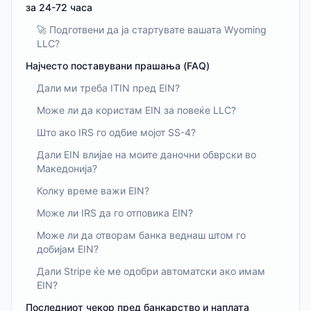
за 24-72 часа
🚀 Подготвени да ја стартувате вашата Wyoming
LLC?
Најчесто поставувани прашања (FAQ)
Дали ми треба ITIN пред EIN?
Може ли да користам EIN за повеќе LLC?
Што ако IRS го одбие мојот SS-4?
Дали EIN влијае на моите даночни обврски во
Македонија?
Колку време важи EIN?
Може ли IRS да го отповика EIN?
Може ли да отворам банка веднаш штом го
добијам EIN?
Дали Stripe ќе ме одобри автоматски ако имам
EIN?
Последниот чекор пред банкарство и наплата