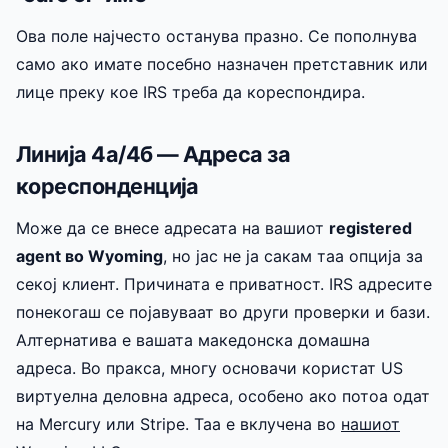
Ова поле најчесто останува празно. Се пополнува
само ако имате посебно назначен претставник или
лице преку кое IRS треба да кореспондира.
Линија 4а/4б — Адреса за
кореспонденција
Може да се внесе адресата на вашиот
registered
agent во Wyoming
, но јас не ја сакам таа опција за
секој клиент. Причината е приватност. IRS адресите
понекогаш се појавуваат во други проверки и бази.
Алтернатива е вашата македонска домашна
адреса. Во пракса, многу основачи користат US
виртуелна деловна адреса, особено ако потоа одат
на Mercury или Stripe. Таа е вклучена во
нашиот