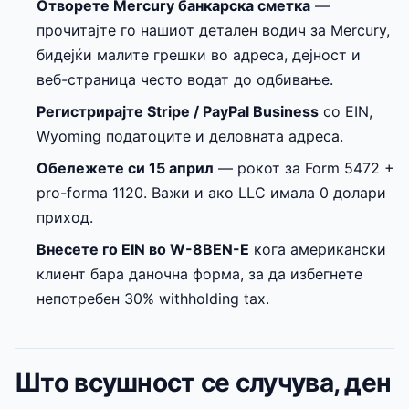
Отворете Mercury банкарска сметка
—
прочитајте го
нашиот детален водич за Mercury
,
бидејќи малите грешки во адреса, дејност и
веб-страница често водат до одбивање.
Регистрирајте Stripe / PayPal Business
со EIN,
Wyoming податоците и деловната адреса.
Обележете си 15 април
— рокот за Form 5472 +
pro-forma 1120. Важи и ако LLC имала 0 долари
приход.
Внесете го EIN во W-8BEN-E
кога американски
клиент бара даночна форма, за да избегнете
непотребен 30% withholding tax.
Што всушност се случува, ден