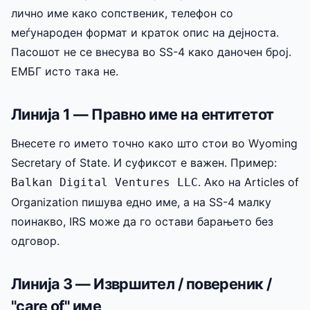
лично име како сопственик, телефон со
меѓународен формат и краток опис на дејноста.
Пасошот не се внесува во SS-4 како даночен број.
ЕМБГ исто така не.
Линија 1 — Правно име на ентитетот
Внесете го името точно како што стои во Wyoming
Secretary of State. И суфиксот е важен. Пример:
. Ако на Articles of
Balkan Digital Ventures LLC
Organization пишува едно име, а на SS-4 малку
поинакво, IRS може да го остави барањето без
одговор.
Линија 3 — Извршител / повереник /
"care of" име