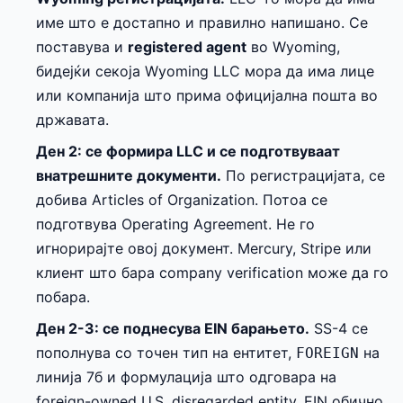
име што е достапно и правилно напишано. Се
поставува и
registered agent
во Wyoming,
бидејќи секоја Wyoming LLC мора да има лице
или компанија што прима официјална пошта во
државата.
Ден 2: се формира LLC и се подготвуваат
внатрешните документи.
По регистрацијата, се
добива Articles of Organization. Потоа се
подготвува Operating Agreement. Не го
игнорирајте овој документ. Mercury, Stripe или
клиент што бара company verification може да го
побара.
Ден 2-3: се поднесува EIN барањето.
SS-4 се
пополнува со точен тип на ентитет,
на
FOREIGN
линија 7б и формулација што одговара на
foreign-owned U.S. disregarded entity. EIN обично