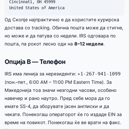
Cincinnati, OH 45999

United States of America
Од Скопје најпрактично е да користите курирска
достава со tracking. Обична пошта може да стигне,
но може и да патува со недели. IRS одговара по
пошта, па рокот лесно оди на
8–12 недели
.
Опција В — Телефон
IRS има линија за нерезиденти:
+1-267-941-1099
(пон.–пет., 6:00 AM – 11:00 PM Eastern Time). За
Македонија тоа значи незгодни часови, особено
навечер и рано наутро. Пред себе мора да го
имате SS-4, да зборувате јасен англиски и да
чекате. Понекогаш операторот ќе го издаде EIN за
време на повикот. Понекогаш ќе ве врати на факс.