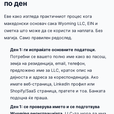
по ден
Еве како изгледа практичниот процес кога
македонски основач сака Wyoming LLC, EIN и
сметка што може да се користи за наплата. Без
магија. Само правилен редослед.
Ден 1: ги испраќате основните податоци.
Потребни се вашето полно име како во пасош,
земја на резиденција, email, телефон,
предложено име за LLC, краток опис на
дејноста и адреса за кореспонденција. Ако
имате веб-страница, LinkedIn профил или
Shopify/SaaS страница, пратете и тоа. Банката
подоцна ќе праша.
Ден 1: се проверува името и се подготвува
Wyoming регистрацијата.
LLC-то мора да има