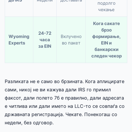
подолго
чекање
Кога сакате
брзо
24-72
Wyoming
Вклучено
формирање,
часа
Experts
во пакет
EIN и
за EIN
банкарски
следен чекор
Разликата не е само во брзината. Кога аплицирате
сами, никој не ви кажува дали IRS го примил
факсот, дали полето 7б е правилно, дали адресата
е читлива или дали името на LLC-то се совпаѓа со
државната регистрација. Чекате. Понекогаш со
недели, без одговор.