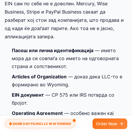
EIN сам по себе не е доволен. Mercury, Wise
Business, Stripe и PayPal Business сакаат да
разберат кој стои зад компанијата, што продава и
од каде ќе доаѓаат парите. Ако тоа не е јасно,
апликацијата запира.
Пасош или лична идентификација
— името
мора да се совпаѓа со името на одговорната
страна и сопственикот.
Articles of Organization
— доказ дека LLC-то е
формирано во Wyoming.
EIN документ
— CP 575 или IRS потврда со
бројот.
Operating Agreement
— особено важен кај
single-member LLC, иако сте единствен
Order Now
SAME DAY FILING LLC IN WYOMING!
сопственик.