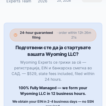
25, 2026
Experts Team
2026
24-hour guaranteed
· order within
12h 26m
filing
20s
Подготвени сте да ја стартувате
вашата Wyoming LLC?
Wyoming Experts се грижи за сè —
регистрација, EIN и банкарска сметка во
САД. — $529, state fees included, filed within
24 hours.
100% Fully Managed — we form your
Wyoming LLC in 12 business hours.
We obtain your EIN in 2-4 business days — no SSN