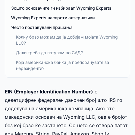
Зошто основачите ги избираат Wyoming Experts
Wyoming Experts наспроти алтернативи
Често поставувани прашања
Колку брзо можам да ја добијам мојата Wyoming
LLC?
Дали треба да патувам во САД?
Која американска банка ја препорачувате за
нерезиденти?
EIN (Employer Identification Number)
е
деветцифрен федерален даночен број што IRS го
доделува на американска компанија. Ако сте
македонски основач на
Wyoming LLC
, ова е бројот
без кој брзо ќе застанете. Со него се отвора патот
кон Mercury, Stripe, PayPal, Amazon, Shopify