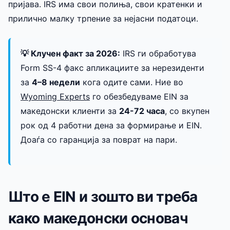
пријава. IRS има свои полиња, свои кратенки и
прилично малку трпение за нејасни податоци.
💡 Клучен факт за 2026:
IRS ги обработува
Form SS-4 факс апликациите за нерезиденти
за
4–8 недели
кога одите сами. Ние во
Wyoming Experts
го обезбедуваме EIN за
македонски клиенти за
24-72 часа
, со вкупен
рок од 4 работни дена за формирање и EIN.
Доаѓа со гаранција за поврат на пари.
Што е EIN и зошто ви треба
како македонски основач