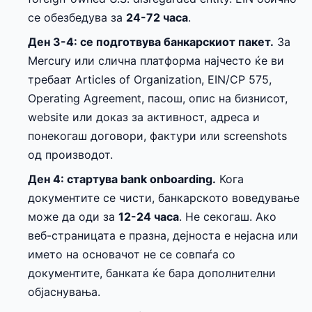
се обезбедува за
24-72 часа
.
Ден 3-4: се подготвува банкарскиот пакет.
За
Mercury или слична платформа најчесто ќе ви
требаат Articles of Organization, EIN/CP 575,
Operating Agreement, пасош, опис на бизнисот,
website или доказ за активност, адреса и
понекогаш договори, фактури или screenshots
од производот.
Ден 4: стартува bank onboarding.
Кога
документите се чисти, банкарското воведување
може да оди за
12-24 часа
. Не секогаш. Ако
веб-страницата е празна, дејноста е нејасна или
името на основачот не се совпаѓа со
документите, банката ќе бара дополнителни
објаснувања.