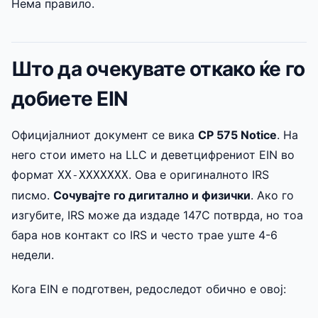
Нема правило.
Што да очекувате откако ќе го
добиете EIN
Официјалниот документ се вика
CP 575 Notice
. На
него стои името на LLC и деветцифрениот EIN во
формат
. Ова е оригиналното IRS
XX-XXXXXXX
писмо.
Сочувајте го дигитално и физички
. Ако го
изгубите, IRS може да издаде 147C потврда, но тоа
бара нов контакт со IRS и често трае уште 4-6
недели.
Кога EIN е подготвен, редоследот обично е овој: