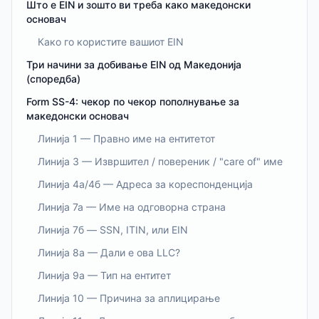
Што е EIN и зошто ви треба како македонски
основач
Како го користите вашиот EIN
Три начини за добивање EIN од Македонија
(споредба)
Form SS-4: чекор по чекор пополнување за
македонски основач
Линија 1 — Правно име на ентитетот
Линија 3 — Извршител / повереник / "care of" име
Линија 4а/4б — Адреса за кореспонденција
Линија 7а — Име на одговорна страна
Линија 7б — SSN, ITIN, или EIN
Линија 8а — Дали е ова LLC?
Линија 9а — Тип на ентитет
Линија 10 — Причина за аплицирање