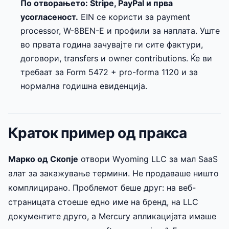
По отворањето: Stripe, PayPal и прва
усогласеност.
EIN се користи за payment
processor, W-8BEN-E и профили за наплата. Уште
во првата година зачувајте ги сите фактури,
договори, transfers и owner contributions. Ќе ви
требаат за Form 5472 + pro-forma 1120 и за
нормална годишна евиденција.
Краток пример од пракса
Марко од Скопје
отвори Wyoming LLC за мал SaaS
алат за закажување термини. Не продаваше ништо
комплицирано. Проблемот беше друг: на веб-
страницата стоеше едно име на бренд, на LLC
документите друго, а Mercury апликацијата имаше